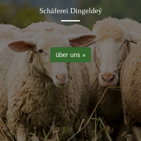
Schäferei Dingeldeý
über uns »