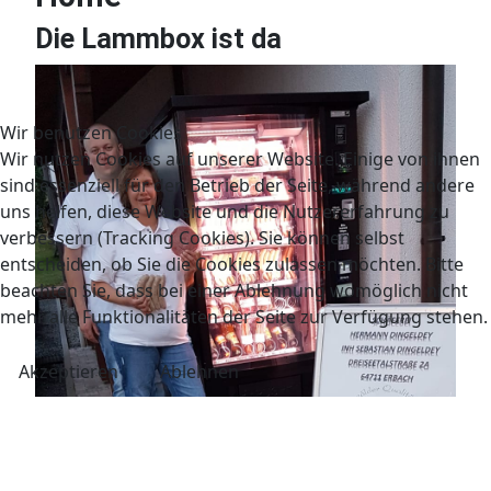
Die Lammbox ist da
Wir benutzen Cookies
Wir nutzen Cookies auf unserer Website. Einige von ihnen
sind essenziell für den Betrieb der Seite, während andere
uns helfen, diese Website und die Nutzererfahrung zu
verbessern (Tracking Cookies). Sie können selbst
entscheiden, ob Sie die Cookies zulassen möchten. Bitte
beachten Sie, dass bei einer Ablehnung womöglich nicht
mehr alle Funktionalitäten der Seite zur Verfügung stehen.
Akzeptieren
Ablehnen