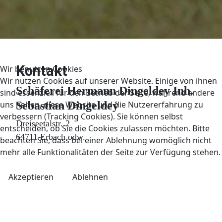
Kontakt
Wir benutzen Cookies
Wir nutzen Cookies auf unserer Website. Einige von ihnen
Schäferei Hermann Dingeldey Inh.
sind essenziell für den Betrieb der Seite, während andere
Sebastian Dingeldeý
uns helfen, diese Website und die Nutzererfahrung zu
verbessern (Tracking Cookies). Sie können selbst
Dreiseetalstr. 2
entscheiden, ob Sie die Cookies zulassen möchten. Bitte
64711 Erbach odw.
beachten Sie, dass bei einer Ablehnung womöglich nicht
mehr alle Funktionalitäten der Seite zur Verfügung stehen.
Akzeptieren
Ablehnen