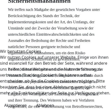
Sicherheitsmaßnahmen
Wir treffen nach Maßgabe der gesetzlichen Vorgaben unter
Berücksichtigung des Stands der Technik, der
Implementierungskosten und der Art, des Umfangs, der
Umstände und der Zwecke der Verarbeitung sowie der
unterschiedlichen Eintrittswahrscheinlichkeiten und des
Ausmaßes der Bedrohung der Rechte und Freiheiten
natürlicher Personen geeignete technische und
Wir benutzen Cookies
organisatorische Maßnahmen, um ein dem Risiko
Wir nutzen Cookies auf unserer Website. Einige von ihnen
angemessenes Schutzniveau zu gewährleisten.
sind essenziell für den Betrieb der Seite, während andere
uns helfen, diese Website und die Nutzererfahrung zu
Zu den Maßnahmen gehören insbesondere die Sicherung der
verbessern (Tracking Cookies). Sie können selbst
Vertraulichkeit, Integrität und Verfügbarkeit von Daten durch
entscheiden, ob Sie die Cookies zulassen möchten. Bitte
Kontrolle des physischen und elektronischen Zugangs zu
beachten Sie, dass bei einer Ablehnung womöglich nicht
den Daten als auch des sie betreffenden Zugriffs, der
mehr alle Funktionalitäten der Seite zur Verfügung stehen.
Eingabe, der Weitergabe, der Sicherung der Verfügbarkeit
und ihrer Trennung. Des Weiteren haben wir Verfahren
Akzeptieren
Ablehnen
eingerichtet, die eine Wahrnehmung von Betroffenenrechten,