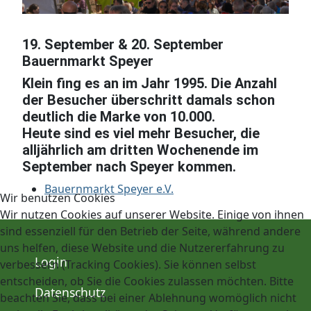
19. September & 20. September
Bauernmarkt Speyer
Klein fing es an im Jahr 1995. Die Anzahl
der Besucher überschritt damals schon
deutlich die Marke von 10.000.
Heute sind es viel mehr Besucher, die
alljährlich am dritten Wochenende im
September nach Speyer kommen.
Bauernmarkt Speyer e.V.
Wir benutzen Cookies
Wir nutzen Cookies auf unserer Website. Einige von ihnen
sind essenziell für den Betrieb der Seite, während andere
uns helfen, diese Website und die Nutzererfahrung zu
Login
verbessern (Tracking Cookies). Sie können selbst
entscheiden, ob Sie die Cookies zulassen möchten. Bitte
Datenschutz
beachten Sie, dass bei einer Ablehnung womöglich nicht